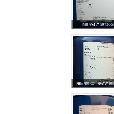
道康宁硅油 50-1000c
陶氏陶熙二甲基硅油1000