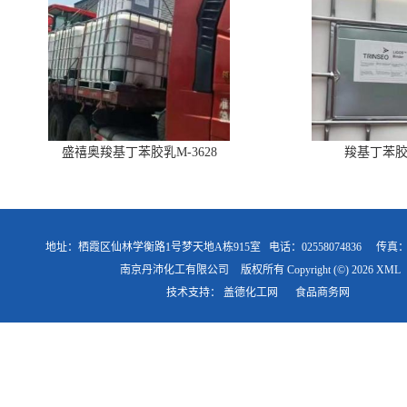
盛禧奥羧基丁苯胶乳M-3628
羧基丁苯胶乳
地址：栖霞区仙林学衡路1号梦天地A栋915室
电话：02558074836
传真
南京丹沛化工有限公司
版权所有 Copyright (©) 2026
XML
技术支持：
盖德化工网
食品商务网