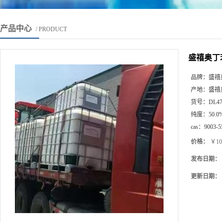
产品中心
/ PRODUCT
盛禧奥丁苯
品牌：
盛禧
产地：
盛禧
货号：
DL4
纯度：
50.0
cas：
9003-5
价格：
￥10
发布日期：
更新日期：