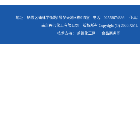
地址：栖霞区仙林学衡路1号梦天地A栋915室
电话：02558074836
传真
南京丹沛化工有限公司
版权所有 Copyright (©) 2026
XML
技术支持：
盖德化工网
食品商务网