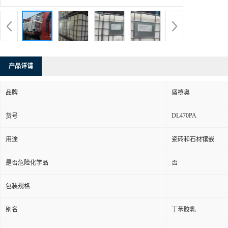
产品详请
品牌
盛禧奥
DL470PA
货号
用途
瓷砖和石材镶嵌
是否危险化学品
否
包装规格
别名
丁苯胶乳