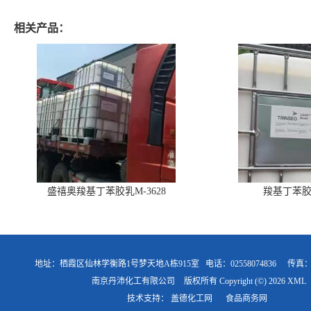
相关产品：
盛禧奥羧基丁苯胶乳M-3628
羧基丁苯胶乳
地址：栖霞区仙林学衡路1号梦天地A栋915室
电话：02558074836
传真
南京丹沛化工有限公司
版权所有 Copyright (©) 2026
XML
技术支持：
盖德化工网
食品商务网