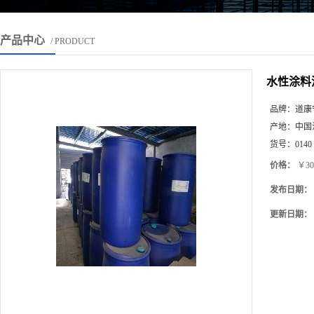
产品中心
/ PRODUCT
水性涂料
品牌：
道康
产地：
中国
货号：
0140
价格：
￥30
发布日期：
更新日期：