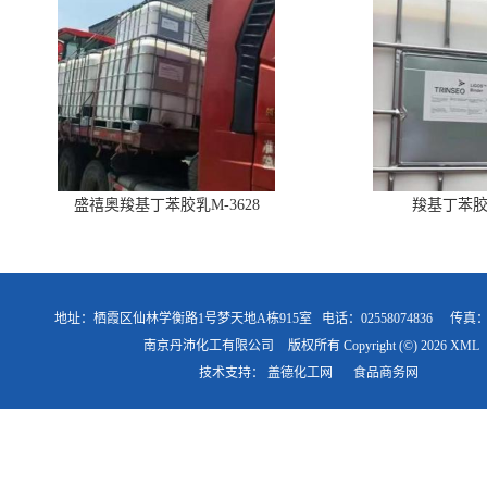
盛禧奥羧基丁苯胶乳M-3628
羧基丁苯胶乳
地址：栖霞区仙林学衡路1号梦天地A栋915室
电话：02558074836
传真
南京丹沛化工有限公司
版权所有 Copyright (©) 2026
XML
技术支持：
盖德化工网
食品商务网