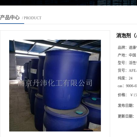
产品中心
/ PRODUCT
消泡剂（A
品牌：
道康
产地：
中国
型号：
活性
货号：
AFE-
纯度：
24
cas：
9006-6
价格：
￥15
发布日期：
更新日期：