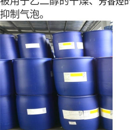
被用于乙二醇的干燥、
芳香烃
抑制气泡。