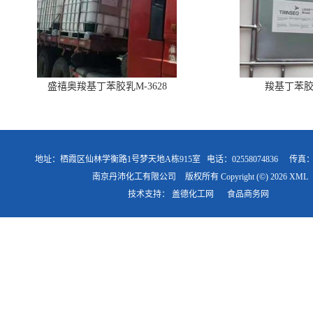
盛禧奥羧基丁苯胶乳M-3628
羧基丁苯胶乳
地址：栖霞区仙林学衡路1号梦天地A栋915室
电话：02558074836
传真
南京丹沛化工有限公司
版权所有 Copyright (©) 2026
XML
技术支持：
盖德化工网
食品商务网