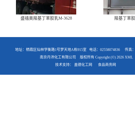
盛禧奥羧基丁苯胶乳M-3628
羧基丁苯胶乳
地址：栖霞区仙林学衡路1号梦天地A栋915室
电话：02558074836
传真
南京丹沛化工有限公司
版权所有 Copyright (©) 2026
XML
技术支持：
盖德化工网
食品商务网