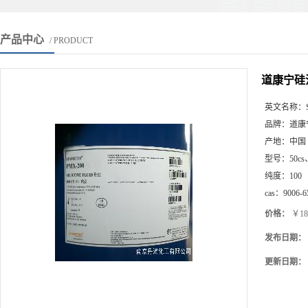
产品中心
/ PRODUCT
道康宁硅油 
英文名称：
品牌：
道康
产地：
中国
型号：
50cs
纯度：
100
cas：
9006-6
价格：
￥18
发布日期：
更新日期：